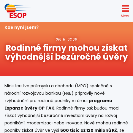
Přejít
k
Menu
hlavnímu
obsahu
Kde nyní jsem?
26. 5. 2026
Rodinné firmy mohou získat
výhodnější bezúročné úvěry
Ministerstvo průmyslu a obchodu (MPO) společně s
Národní rozvojovou bankou (NRB) připravily nové
zvýhodnění pro rodinné podniky v rámci
programu
Expanze úvěry OP TAK
. Rodinné firmy tak budou moci
získat výhodnější bezúročné investiční úvěry na rozvoj
podnikání, modernizaci nebo inovace. Nově mohou rodinné
podniky získat úvěr ve výši
500 tisíc až 120 milionů Kč
, se