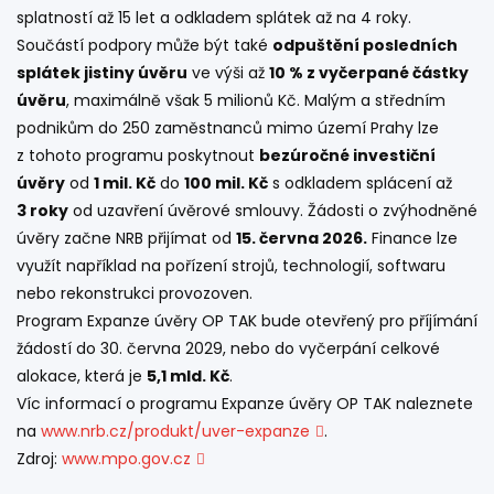
splatností až 15 let a odkladem splátek až na 4 roky.
Součástí podpory může být také
odpuštění posledních
splátek jistiny úvěru
ve výši až
10 % z vyčerpané částky
úvěru
, maximálně však 5 milionů Kč. Malým a středním
podnikům do 250 zaměstnanců mimo území Prahy lze
z tohoto programu poskytnout
bezúročné investiční
úvěry
od
1 mil. Kč
do
100 mil. Kč
s odkladem splácení až
3 roky
od uzavření úvěrové smlouvy. Žádosti o zvýhodněné
úvěry začne NRB přijímat od
15. června 2026.
Finance lze
využít například na pořízení strojů, technologií, softwaru
nebo rekonstrukci provozoven.
Program Expanze úvěry OP TAK bude otevřený pro příjímání
žádostí do 30. června 2029, nebo do vyčerpání celkové
alokace, která je
5,1 mld. Kč
.
Víc informací o programu Expanze úvěry OP TAK naleznete
na
www.nrb.cz/produkt/uver-expanze
.
Zdroj:
www.mpo.gov.cz