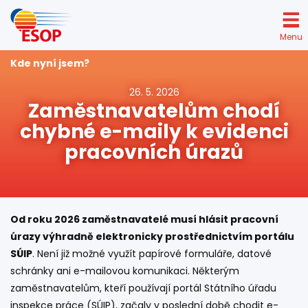
Přejít
k
Menu
hlavnímu
obsahu
Kde nyní jsem?
26. 5. 2026
Zaměstnavatelům chodí
chybné e-maily k evidenci
pracovních úrazů
Od roku 2026 zaměstnavatelé musí hlásit pracovní
úrazy výhradně elektronicky prostřednictvím portálu
SÚIP
. Není již možné využít papírové formuláře, datové
schránky ani e-mailovou komunikaci. Některým
zaměstnavatelům, kteří používají portál Státního úřadu
inspekce práce (SÚIP), začaly v poslední době chodit e-